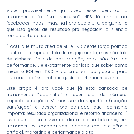
Você provavelmente já viveu esse cenário: o
treinamento foi “um sucesso”, NPS lá em cima,
feedbacks lindos… mas, na hora que o CFO pergunta
“o
que isso gerou de resultado pro negócio?”
, o silêncio
toma conta da sala.
É aqui que muita área de RH e T&D perde força política
dentro da empresa:
fala de engajamento, mas não fala
de dinheiro
. Fala de participação, mas não fala de
performance. E é exatamente por isso que saber
como
medir o ROI em T&D
virou uma skill obrigatória para
qualquer profissional que queira continuar relevante.
Este artigo é pra você que já está cansado de
treinamento “legalzinho” e quer falar de
número,
impacto e negócio
. Vamos sair da superfície (reação,
satisfação) e descer pra camada que realmente
importa:
resultado organizacional e retorno financeiro
. É
isso que a gente vive no dia a dia na
Lideres.ai
, em
treinamentos corporativos focados em inteligência
artificial, marketing e performance digital.