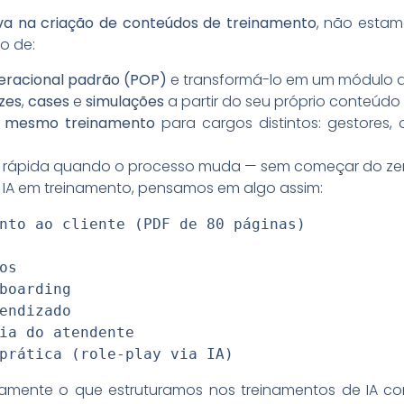
iva na criação de conteúdos de treinamento
, não estam
o de:
racional padrão (POP)
e transformá-lo em um módulo d
zes
,
cases
e
simulações
a partir do seu próprio conteúdo 
o mesmo treinamento
para cargos distintos: gestores,
ma rápida quando o processo muda — sem começar do ze
e IA em treinamento, pensamos em algo assim:
nto ao cliente (PDF de 80 páginas)

s

boarding

endizado

ia do atendente

prática (role-play via IA)
amente o que estruturamos nos treinamentos de IA co