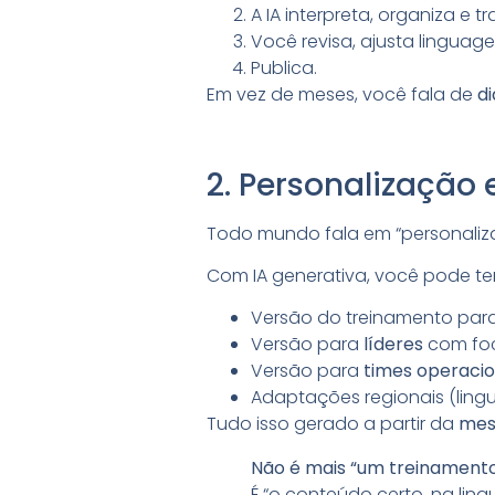
A IA interpreta, organiza e 
Você revisa, ajusta linguag
Publica.
Em vez de meses, você fala de
di
2. Personalização
Todo mundo fala em “personaliza
Com IA generativa, você pode ter
Versão do treinamento par
Versão para
líderes
com foc
Versão para
times operacio
Adaptações regionais (ling
Tudo isso gerado a partir da
mes
Não é mais “um treinament
É “o conteúdo certo, na lin