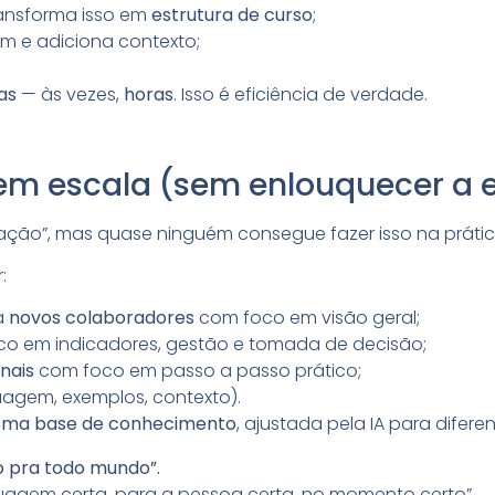
transforma isso em
estrutura de curso
;
em e adiciona contexto;
as
— às vezes,
horas
. Isso é eficiência de verdade.
 em escala (sem enlouquecer a 
ção”, mas quase ninguém consegue fazer isso na prátic
:
a
novos colaboradores
com foco em visão geral;
o em indicadores, gestão e tomada de decisão;
nais
com foco em passo a passo prático;
uagem, exemplos, contexto).
ma base de conhecimento
, ajustada pela IA para difere
o pra todo mundo”.
guagem certa, para a pessoa certa, no momento certo”.