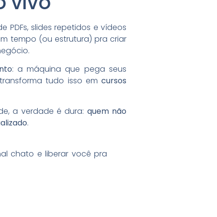
o vivo
e PDFs, slides repetidos e vídeos
 tempo (ou estrutura) pra criar
negócio.
nto
: a máquina que pega seus
 transforma tudo isso em
cursos
de, a verdade é dura:
quem não
alizado
.
nal chato e liberar você pra