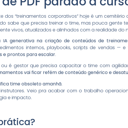
 de PDF parado a curs
e dos “treinamentos corporativos” hoje é um cemitério d
o sabe que precisa treinar o time, mas pouca gente tem
nte vivos, atualizados e alinhados com a realidade do 
 a
IA generativa na criação de conteúdos de treiname
edimentos internos, playbooks, scripts de vendas — e
vos e prontos para escalar
.
ou é gestor que precisa capacitar o time com agilida
einamentos vai ficar refém de conteúdo genérico e desatu
ifica time obsoleto amanhã.
r instrutores. Veio pra acabar com o trabalho operacio
égia e impacto.
prática?